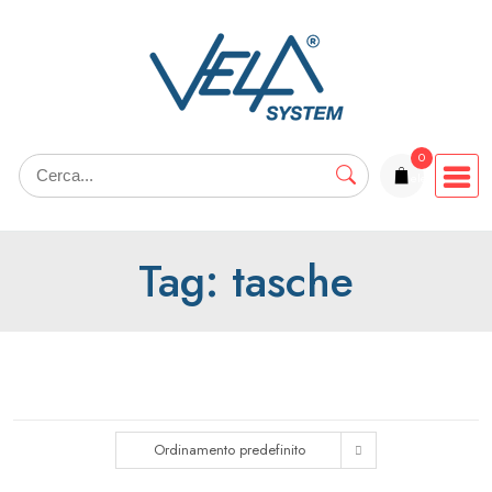
Salta
al
contenuto
0
elementi
Tag:
tasche
Ordinamento predefinito