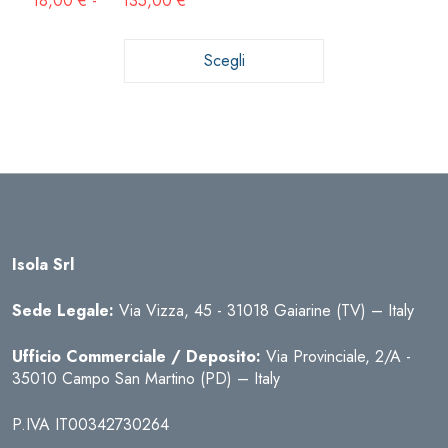
18,00
€
-
135,00
€
di
prezzo:
da
Scegli
18,00 €
a
135,00 €
Isola Srl
Sede Legale:
Via Vizza, 45 - 31018 Gaiarine (TV) – Italy
Ufficio Commerciale / Deposito:
Via Provinciale, 2/A -
35010 Campo San Martino (PD) – Italy
P.IVA IT00342730264