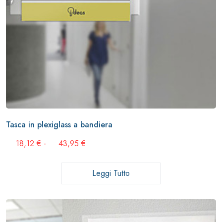
Tasca in plexiglass a bandiera
Fascia
18,12
€
-
43,95
€
di
prezzo:
da
Leggi Tutto
18,12 €
a
43,95 €