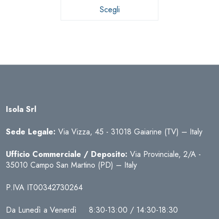
da
Scegli
5,95 €
a
23,95 €
Isola Srl
Sede Legale:
Via Vizza, 45 - 31018 Gaiarine (TV) – Italy
Ufficio Commerciale / Deposito:
Via Provinciale, 2/A -
35010 Campo San Martino (PD) – Italy
P.IVA IT00342730264
Da Lunedì a Venerdì 8:30-13:00 / 14:30-18:30