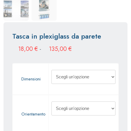
Tasca in plexiglass da parete
Fascia
18,00
€
-
135,00
€
di
prezzo:
Dimensioni
da
18,00 €
a
135,00 €
Orientamento