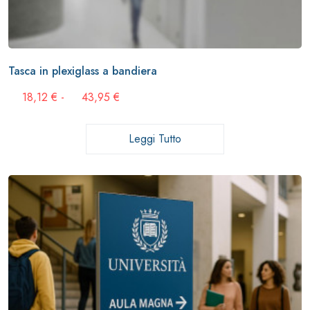
Tasca in plexiglass a bandiera
Fascia
18,12
€
-
43,95
€
di
prezzo:
da
Leggi Tutto
18,12 €
a
43,95 €