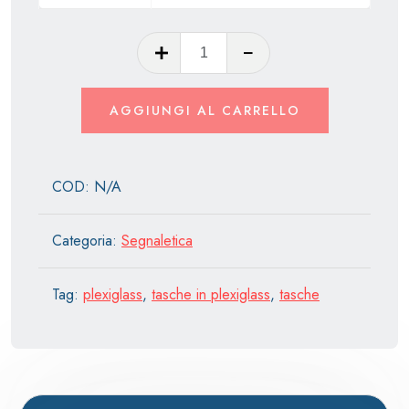
Tasca
in
plexiglass
AGGIUNGI AL CARRELLO
da
parete
quantità
COD:
N/A
Categoria:
Segnaletica
Tag:
plexiglass
,
tasche in plexiglass
,
tasche