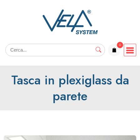
Salta
al
contenuto
0
elementi
Tasca in plexiglass da
parete