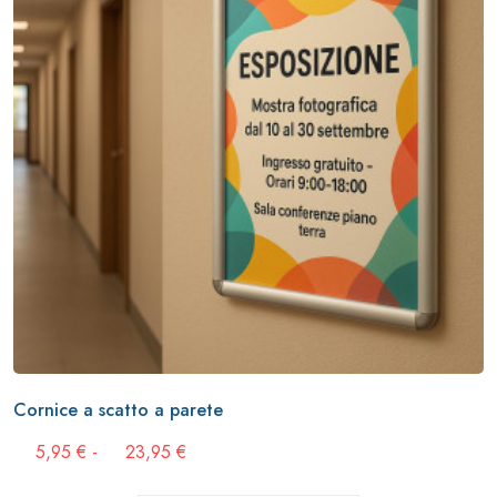
Cornice a scatto a parete
Fascia
5,95
€
-
23,95
€
di
prezzo: