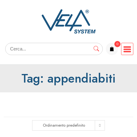
Salta
al
contenuto
0
elementi
Tag:
appendiabiti
Ordinamento predefinito