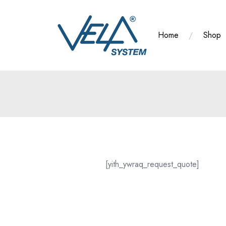
Salta
al
contenuto
Home
Shop
[yith_ywraq_request_quote]