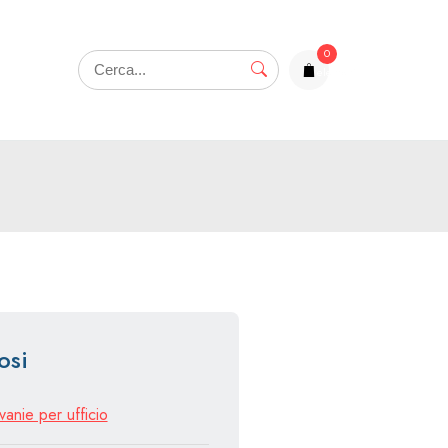
0
elementi
osi
vanie per ufficio