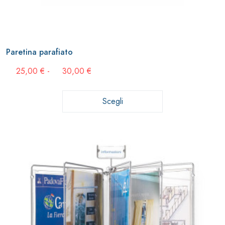
Paretina parafiato
Fascia
25,00
€
-
30,00
€
di
prezzo:
da
Scegli
25,00 €
a
30,00 €