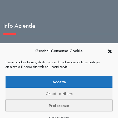
Info Azienda
Termini e condizioni di vendita
Gestisci Consenso Cookie
Privacy
Usiamo cookies tecnici, di statistica e di profilazione di terze parti per
ottimizzare il nostro sito web ed i nostri servizi.
Cookies
Note Legali
Accetta
Chiudi e rifiuta
Preferenze
MONITOR PROFESSIONALE CON NOLEGGIO TUO DA
Copyright © 2026 Vela System. Tutti i diritti riservati.
MENO DI € 50+IVA MESE!
Ignora