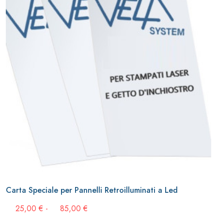
Carta Speciale per Pannelli Retroilluminati a Led
Fascia
25,00
€
-
85,00
€
di