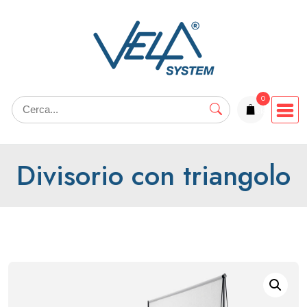
Salta
al
contenuto
0
elementi
Divisorio con triangolo